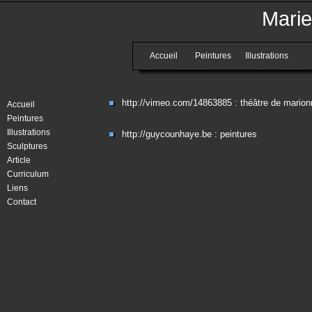
Marie
Accueil
Peintures
Illustrations
http://vimeo.com/14863885
: théâtre de marionn
Accueil
Peintures
Illustrations
http://guycounhaye.be
: peintures
Sculptures
Article
Curriculum
Liens
Contact